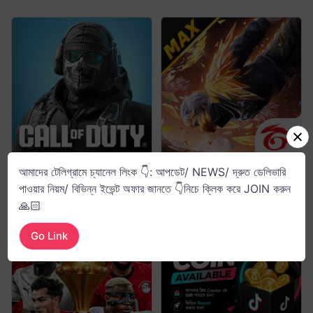
Call Of Duty
Free Fire (In-Game)
আমাদের টেলিগ্রামে চ্যানেল লিংক 👇: আপডেট/ NEWS/ দ্রুত ডেলিভারি
পাওয়ার নিয়ম/ বিভিন্ন ইভেন্ট অফার জানতে 👇নিচে ক্লিক করে JOIN করুন
🙏🏻
Go Link